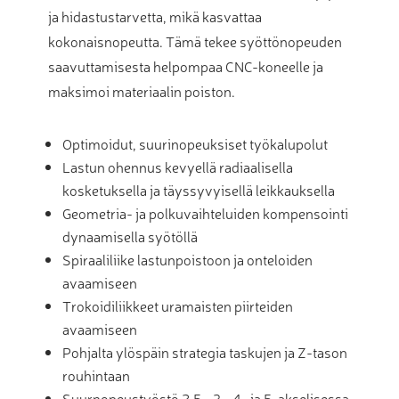
ja hidastustarvetta, mikä kasvattaa
kokonaisnopeutta. Tämä tekee syöttönopeuden
saavuttamisesta helpompaa CNC-koneelle ja
maksimoi materiaalin poiston.
Optimoidut, suurinopeuksiset työkalupolut
Lastun ohennus kevyellä radiaalisella
kosketuksella ja täyssyvyisellä leikkauksella
Geometria- ja polkuvaihteluiden kompensointi
dynaamisella syötöllä
Spiraaliliike lastunpoistoon ja onteloiden
avaamiseen
Trokoidiliikkeet uramaisten piirteiden
avaamiseen
Pohjalta ylöspäin strategia taskujen ja Z-tason
rouhintaan
Suurnopeustyöstö 2.5-, 3-, 4- ja 5-akselisessa