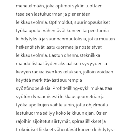
menetelmään, joka optimoi syklin tuottaen
tasaisen lastukuorman ja pienentäen
leikkausvoimia. Optimoidut, suurinopeuksiset
työkalupolut vähentävät koneen tarpeettomia
kiihdytyksiä ja suunnanmuutoksia, jotka muuten
heikentäisivät lastukuormaa ja nostaisivat
leikkausvoimia. Lastun ohennustekniikka
mahdollistaa täyden aksiaalisen syvyyden ja
kevyen radiaalisen kosketuksen, jolloin voidaan
käyttää merkittävästi suurempia
syöttönopeuksia. ProfitMilling-sykli mukauttaa
syötön dynaamisesti leikkausgeometrian ja
työkalupolkujen vaihteluihin, jotta ohjelmoitu
lastukuorma säilyy koko leikkuun ajan. Osien
rajoihin sijoitetut siirtymät, spiraaliliikkeet ja
trokoidiset liikkeet vähentävät koneen kiihdytys-