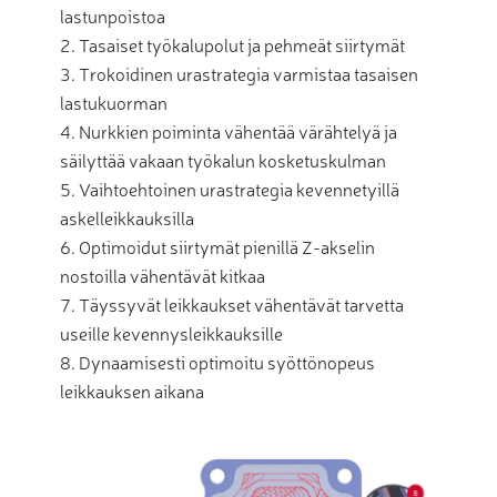
lastunpoistoa
Tasaiset työkalupolut ja pehmeät siirtymät
Trokoidinen urastrategia varmistaa tasaisen
lastukuorman
Nurkkien poiminta vähentää värähtelyä ja
säilyttää vakaan työkalun kosketuskulman
Vaihtoehtoinen urastrategia kevennetyillä
askelleikkauksilla
Optimoidut siirtymät pienillä Z-akselin
nostoilla vähentävät kitkaa
Täyssyvät leikkaukset vähentävät tarvetta
useille kevennysleikkauksille
Dynaamisesti optimoitu syöttönopeus
leikkauksen aikana