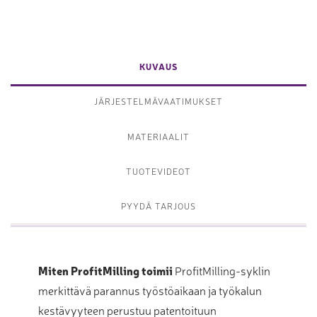
KUVAUS
JÄRJESTELMÄVAATIMUKSET
MATERIAALIT
TUOTEVIDEOT
PYYDÄ TARJOUS
Miten ProfitMilling toimii
ProfitMilling-syklin
merkittävä parannus työstöaikaan ja työkalun
kestävyyteen perustuu patentoituun