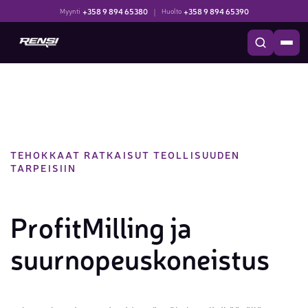
+358 9 894 65380
|
+358 9 894 65390
Myynti
Huolto
TEHOKKAAT RATKAISUT TEOLLISUUDEN
TARPEISIIN
ProfitMilling ja
suurnopeuskoneistus