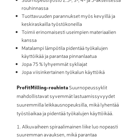
rouhinnassa
Tuottavuuden parannukset myös kevyillä ja
keskiraskailla työstökoneilla
Toimii erinomaisesti useimpien materiaalien
kanssa
Matalampi lämpötila pidentää työkalujen
käyttöikää ja parantaa pinnanlaatua
Jopa 75 % lyhyemmät sykliajat
Jopa viisinkertainen työkalun käyttöikä
ProfitMilling-rouhinta
Suurnopeussyklit
mahdollistavat syvemmät lastuamissyvyydet
suuremmilla leikkausnopeuksilla, mikä lyhentää
työstöaikaa ja pidentää työkalujen käyttöikää.
Alkuvaiheen spiraalimainen liike luo nopeasti
suuremman avauksen, mikä parantaa