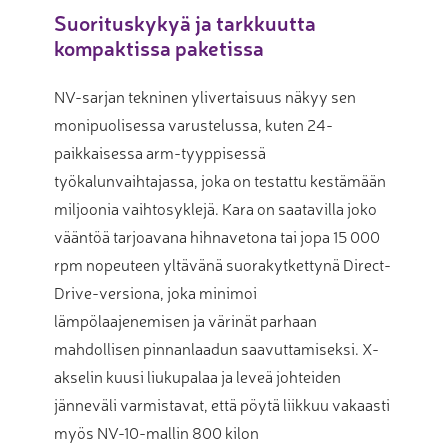
Suorituskykyä ja tarkkuutta
kompaktissa paketissa
NV-sarjan tekninen ylivertaisuus näkyy sen
monipuolisessa varustelussa, kuten 24-
paikkaisessa arm-tyyppisessä
työkalunvaihtajassa, joka on testattu kestämään
miljoonia vaihtosyklejä. Kara on saatavilla joko
vääntöä tarjoavana hihnavetona tai jopa 15 000
rpm nopeuteen yltävänä suorakytkettynä Direct-
Drive-versiona, joka minimoi
lämpölaajenemisen ja värinät parhaan
mahdollisen pinnanlaadun saavuttamiseksi. X-
akselin kuusi liukupalaa ja leveä johteiden
jänneväli varmistavat, että pöytä liikkuu vakaasti
myös NV-10-mallin 800 kilon