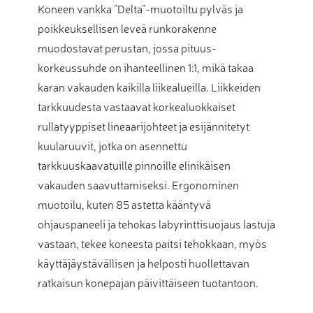
Koneen vankka ”Delta”-muotoiltu pylväs ja
poikkeuksellisen leveä runkorakenne
muodostavat perustan, jossa pituus-
korkeussuhde on ihanteellinen 1:1, mikä takaa
karan vakauden kaikilla liikealueilla. Liikkeiden
tarkkuudesta vastaavat korkealuokkaiset
rullatyyppiset lineaarijohteet ja esijännitetyt
kuularuuvit, jotka on asennettu
tarkkuuskaavatuille pinnoille elinikäisen
vakauden saavuttamiseksi. Ergonominen
muotoilu, kuten 85 astetta kääntyvä
ohjauspaneeli ja tehokas labyrinttisuojaus lastuja
vastaan, tekee koneesta paitsi tehokkaan, myös
käyttäjäystävällisen ja helposti huollettavan
ratkaisun konepajan päivittäiseen tuotantoon.