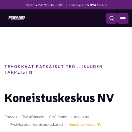
+358 9 894 65380
|
+358 9 894 65390
Myynti
Huolto
TEHOKKAAT RATKAISUT TEOLLISUUDEN
TARPEISIIN
Koneistuskeskus NV
Etusivu
Työstökoneet
CNC Koneistuskeskukset
Pystykaraiset koneistuskeskukset
Koneistuskeskus NV