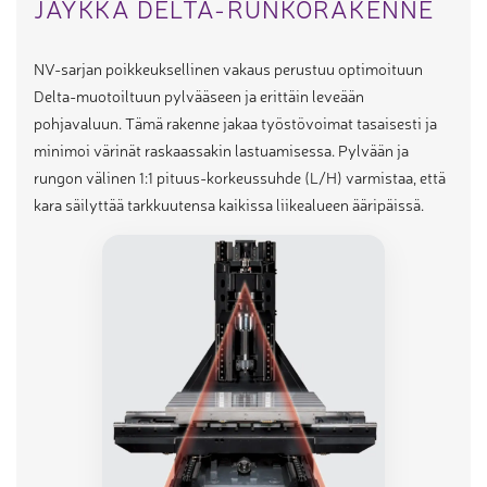
JÄYKKÄ DELTA-RUNKORAKENNE
NV-sarjan poikkeuksellinen vakaus perustuu optimoituun
Delta-muotoiltuun pylvääseen ja erittäin leveään
pohjavaluun. Tämä rakenne jakaa työstövoimat tasaisesti ja
minimoi värinät raskaassakin lastuamisessa. Pylvään ja
rungon välinen 1:1 pituus-korkeussuhde (L/H) varmistaa, että
kara säilyttää tarkkuutensa kaikissa liikealueen ääripäissä.