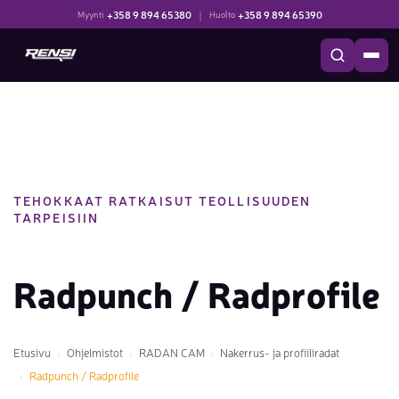
+358 9 894 65380
|
+358 9 894 65390
Myynti
Huolto
TEHOKKAAT RATKAISUT TEOLLISUUDEN
TARPEISIIN
Radpunch / Radprofile
Etusivu
Ohjelmistot
RADAN CAM
Nakerrus- ja profiiliradat
Radpunch / Radprofile