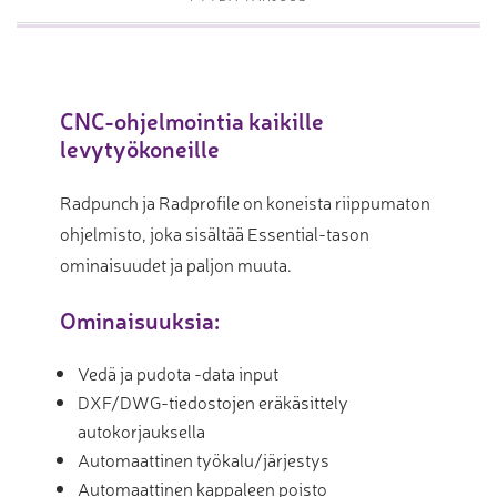
CNC-ohjelmointia kaikille
levytyökoneille
Radpunch ja Radprofile on koneista riippumaton
ohjelmisto, joka sisältää Essential-tason
ominaisuudet ja paljon muuta.
Ominaisuuksia:
Vedä ja pudota -data input
DXF/DWG-tiedostojen eräkäsittely
autokorjauksella
Automaattinen työkalu/järjestys
Automaattinen kappaleen poisto