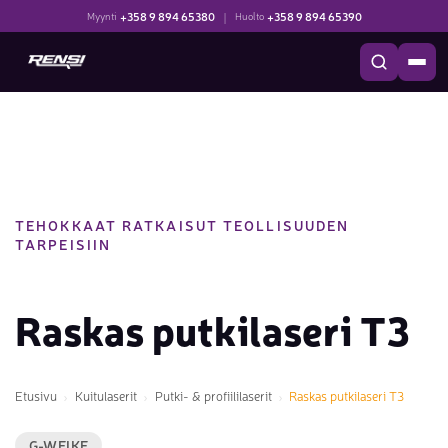
+358 9 894 65380
|
+358 9 894 65390
Myynti
Huolto
TEHOKKAAT RATKAISUT TEOLLISUUDEN
TARPEISIIN
Raskas putkilaseri T3
Etusivu
Kuitulaserit
Putki- & profiililaserit
Raskas putkilaseri T3
G-WEIKE