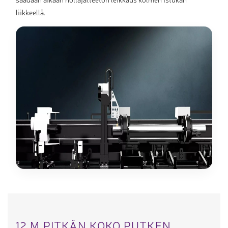
liikkeellä.
12 M PITKÄN KOKO PUTKEN