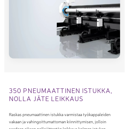
350 PNEUMAATTINEN ISTUKKA,
NOLLA JÄTE LEIKKAUS
Raskas pneumaattinen istukka varmistaa työkappaleiden
vakaan ja vahingoittumattoman kiinnittymisen, jolloin
saadaan aikaan nollajätteetön leikkaus kolmen istukan