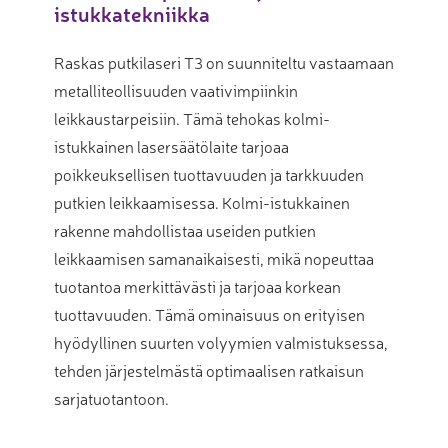
istukkatekniikka
Raskas putkilaseri T3 on suunniteltu vastaamaan
metalliteollisuuden vaativimpiinkin
leikkaustarpeisiin. Tämä tehokas kolmi-
istukkainen lasersäätölaite tarjoaa
poikkeuksellisen tuottavuuden ja tarkkuuden
putkien leikkaamisessa. Kolmi-istukkainen
rakenne mahdollistaa useiden putkien
leikkaamisen samanaikaisesti, mikä nopeuttaa
tuotantoa merkittävästi ja tarjoaa korkean
tuottavuuden. Tämä ominaisuus on erityisen
hyödyllinen suurten volyymien valmistuksessa,
tehden järjestelmästä optimaalisen ratkaisun
sarjatuotantoon.