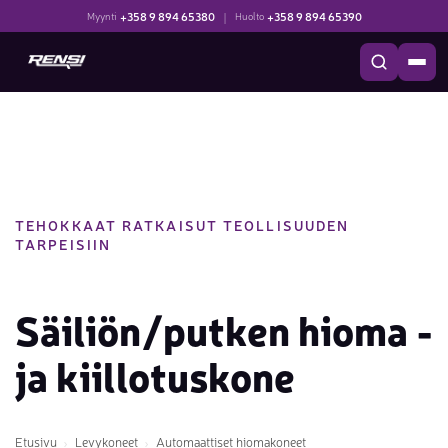
+358 9 894 65380
|
+358 9 894 65390
Myynti
Huolto
TEHOKKAAT RATKAISUT TEOLLISUUDEN
TARPEISIIN
Säiliön/putken hioma -
ja kiillotuskone
Etusivu
Levykoneet
Automaattiset hiomakoneet