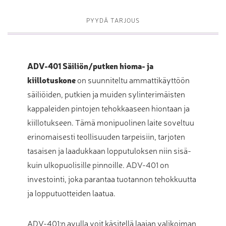
PYYDÄ TARJOUS
ADV-401 Säiliön/putken hioma- ja
kiillotuskone
on suunniteltu ammattikäyttöön
säiliöiden, putkien ja muiden sylinterimäisten
kappaleiden pintojen tehokkaaseen hiontaan ja
kiillotukseen. Tämä monipuolinen laite soveltuu
erinomaisesti teollisuuden tarpeisiin, tarjoten
tasaisen ja laadukkaan lopputuloksen niin sisä-
kuin ulkopuolisille pinnoille. ADV-401 on
investointi, joka parantaa tuotannon tehokkuutta
ja lopputuotteiden laatua.
ADV-401:n avulla voit käsitellä laajan valikoiman