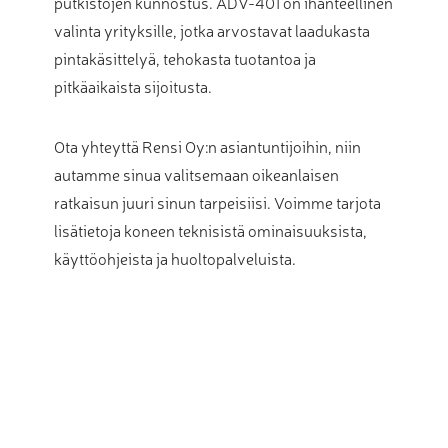
putkistojen kunnostus. ADV-401 on ihanteellinen
valinta yrityksille, jotka arvostavat laadukasta
pintakäsittelyä, tehokasta tuotantoa ja
pitkäaikaista sijoitusta.
Ota yhteyttä Rensi Oy:n asiantuntijoihin, niin
autamme sinua valitsemaan oikeanlaisen
ratkaisun juuri sinun tarpeisiisi. Voimme tarjota
lisätietoja koneen teknisistä ominaisuuksista,
käyttöohjeista ja huoltopalveluista.