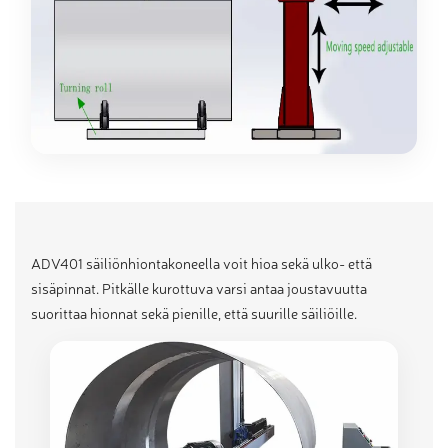
ADV401 säiliönhiontakoneella voit hioa sekä ulko- että
sisäpinnat. Pitkälle kurottuva varsi antaa joustavuutta
suorittaa hionnat sekä pienille, että suurille säiliöille.