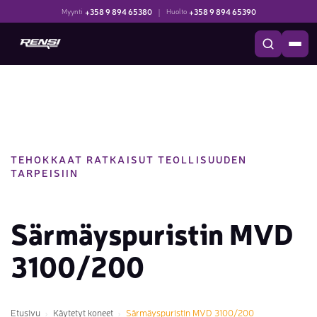
+358 9 894 65380
|
+358 9 894 65390
Myynti
Huolto
TEHOKKAAT RATKAISUT TEOLLISUUDEN
TARPEISIIN
Särmäyspuristin MVD
3100/200
Etusivu
Käytetyt koneet
Särmäyspuristin MVD 3100/200