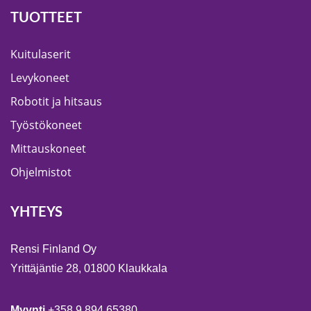
TUOTTEET
Kuitulaserit
Levykoneet
Robotit ja hitsaus
Työstökoneet
Mittauskoneet
Ohjelmistot
YHTEYS
Rensi Finland Oy
Yrittäjäntie 28, 01800 Klaukkala
Myynti
+358 9 894 65380