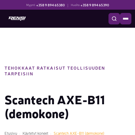
+358 9 894 65380
|
+358 9 894 65390
Myynti
Huolto
TEHOKKAAT RATKAISUT TEOLLISUUDEN
TARPEISIIN
Scantech AXE-B11
(demokone)
Etusivu
Käytetyt koneet
Scantech AXE-B11 (demokone)