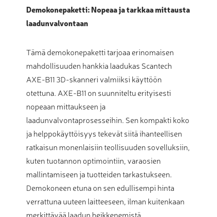
Demokonepaketti: Nopeaa ja tarkkaa mittausta
laadunvalvontaan
Tämä demokonepaketti tarjoaa erinomaisen
mahdollisuuden hankkia laadukas Scantech
AXE-B11 3D-skanneri valmiiksi käyttöön
otettuna. AXE-B11 on suunniteltu erityisesti
nopeaan mittaukseen ja
laadunvalvontaprosesseihin. Sen kompakti koko
ja helppokäyttöisyys tekevät siitä ihanteellisen
ratkaisun monenlaisiin teollisuuden sovelluksiin,
kuten tuotannon optimointiin, varaosien
mallintamiseen ja tuotteiden tarkastukseen.
Demokoneen etuna on sen edullisempi hinta
verrattuna uuteen laitteeseen, ilman kuitenkaan
merkittävää laadun heikkenemistä.