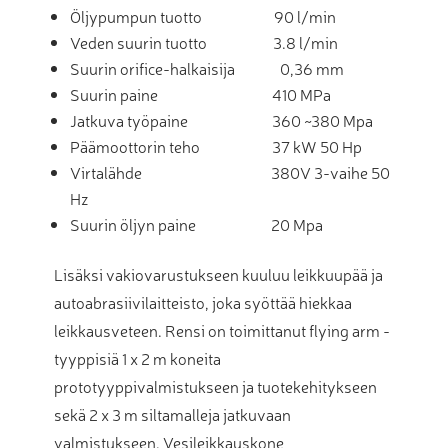
Öljypumpun tuotto 90 l/min
Veden suurin tuotto 3.8 l/min
Suurin orifice-halkaisija 0,36 mm
Suurin paine 410 MPa
Jatkuva työpaine 360 ~380 Mpa
Päämoottorin teho 37 kW 50 Hp
Virtalähde 380V 3-vaihe 50
Hz
Suurin öljyn paine 20 Mpa
Lisäksi vakiovarustukseen kuuluu leikkuupää ja
autoabrasiivilaitteisto, joka syöttää hiekkaa
leikkausveteen. Rensi on toimittanut flying arm -
tyyppisiä 1 x 2 m koneita
prototyyppivalmistukseen ja tuotekehitykseen
sekä 2 x 3 m siltamalleja jatkuvaan
valmistukseen. Vesileikkauskone