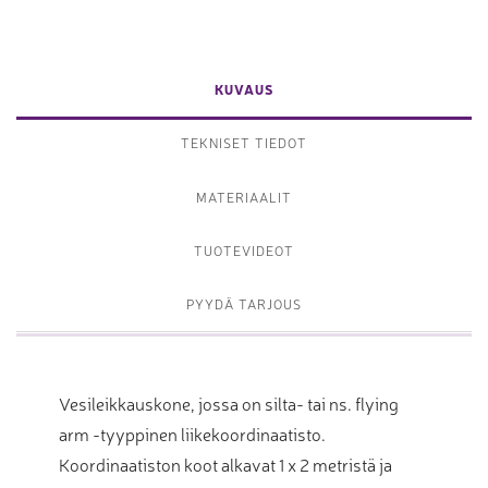
KUVAUS
TEKNISET TIEDOT
MATERIAALIT
TUOTEVIDEOT
PYYDÄ TARJOUS
Vesileikkauskone, jossa on silta- tai ns. flying
arm -tyyppinen liikekoordinaatisto.
Koordinaatiston koot alkavat 1 x 2 metristä ja