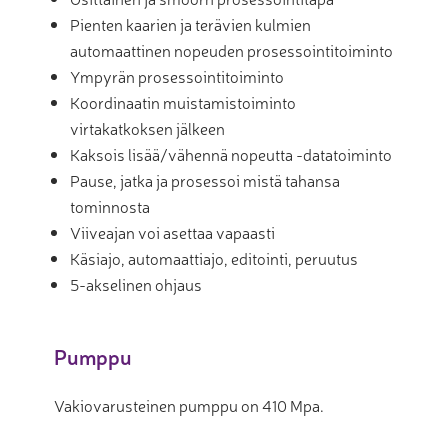
Pienten kaarien ja terävien kulmien
automaattinen nopeuden prosessointitoiminto
Ympyrän prosessointitoiminto
Koordinaatin muistamistoiminto
virtakatkoksen jälkeen
Kaksois lisää/vähennä nopeutta -datatoiminto
Pause, jatka ja prosessoi mistä tahansa
tominnosta
Viiveajan voi asettaa vapaasti
Käsiajo, automaattiajo, editointi, peruutus
5-akselinen ohjaus
Pumppu
Vakiovarusteinen pumppu on 410 Mpa.