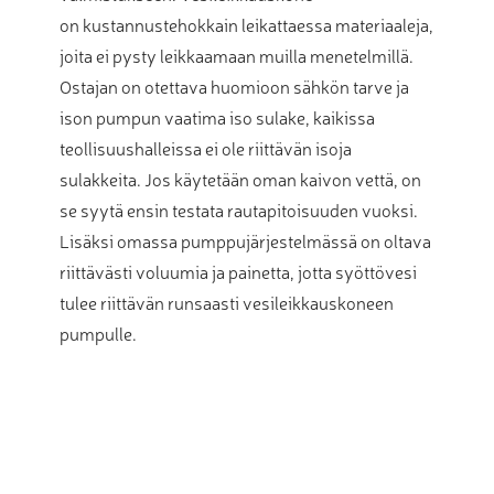
on kustannustehokkain leikattaessa materiaaleja,
joita ei pysty leikkaamaan muilla menetelmillä.
Ostajan on otettava huomioon sähkön tarve ja
ison pumpun vaatima iso sulake, kaikissa
teollisuushalleissa ei ole riittävän isoja
sulakkeita. Jos käytetään oman kaivon vettä, on
se syytä ensin testata rautapitoisuuden vuoksi.
Lisäksi omassa pumppujärjestelmässä on oltava
riittävästi voluumia ja painetta, jotta syöttövesi
tulee riittävän runsaasti vesileikkauskoneen
pumpulle.