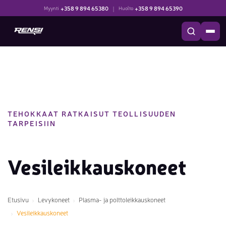
+358 9 894 65380
|
+358 9 894 65390
Myynti
Huolto
TEHOKKAAT RATKAISUT TEOLLISUUDEN
TARPEISIIN
Vesileikkauskoneet
Etusivu
Levykoneet
Plasma- ja polttoleikkauskoneet
Vesileikkauskoneet