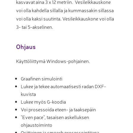
kasvavat aina 3 x 12 metriin. Vesileikkauskone
voi olla kahdella sillalla ja kummassakin sillassa
voi olla kaksi suutinta. Vesileikkauskone voi olla
3- tai 5-akselinen.
Ohjaus
Käyttöliittymä Windows-pohjainen.
Graafinen simulointi
Lukee ja tekee automaatisesti radan DXF-
kuvista
Lukee myös G-koodia
Voi prosessoida eteen- ja taaksepäin
”Even pace”, tasaisen askelluksen
ohjaustoiminto
Osittainen ja smoorh prosessointitapa