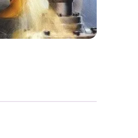
Metallisahat
Profiilikoneet ja -sahat
Työkalut ja tarvikkeet