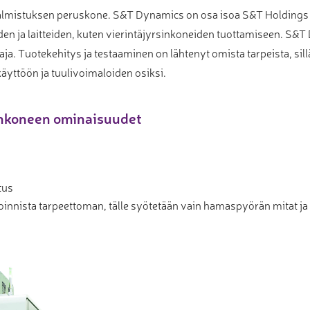
lmistuksen peruskone. S&T Dynamics on osa isoa S&T Holding
iden ja laitteiden, kuten vierintäjyrsinkoneiden tuottamiseen. S
. Tuotekehitys ja testaaminen on lähtenyt omista tarpeista, sil
lukäyttöön ja tuulivoimaloiden osiksi.
inkoneen ominaisuudet
tus
oinnista tarpeettoman, tälle syötetään vain hamaspyörän mitat ja