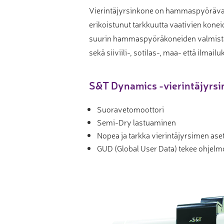
Vierintäjyrsinkone on hammaspyöräva
Muu laadunvalvonta
erikoistunut tarkkuutta vaativien kone
Mittauspalvelu
suurin hammaspyöräkoneiden valmistaja
sekä siiviili-, sotilas-, maa- että ilmai
S&T Dynamics -vierintäjyrs
Suoravetomoottori
Semi-Dry lastuaminen
Nopea ja tarkka vierintäjyrsimen ase
GUD (Global User Data) tekee ohjelm