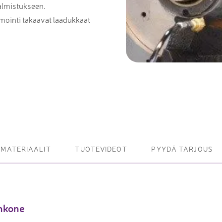
almistukseen.
et ja levy- ja
mointi takaavat laadukkaat
tot
oneet – kulminta,
bottijärjestelmät
tsasutuotteet
MATERIAALIT
TUOTEVIDEOT
PYYDÄ TARJOUS
inkone