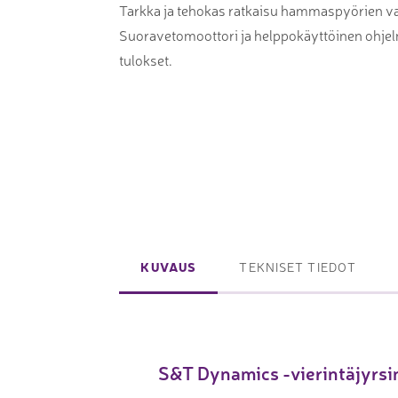
Tarkka ja tehokas ratkaisu hammaspyörien v
Laserpinnoituskoneet
Levynostim
Suoravetomoottori ja helppokäyttöinen ohjel
Tarkkuuslaserit
tankovaras
tulokset.
Laserlasinleikkaus
Muut levyk
taivutus
Koordinaattimittauskoneet
FAIRINO ko
Nivelvarsimittakoneet
FAIRINO hi
3D-skannerit
KUVAUS
TEKNISET TIEDOT
Planar ohutlevymittalaitteet
Okulaarittomat mikroskoopit
Videomittalaitteet
S&T Dynamics -vierintäjyrs
3D-mittauksen oheistuotteet