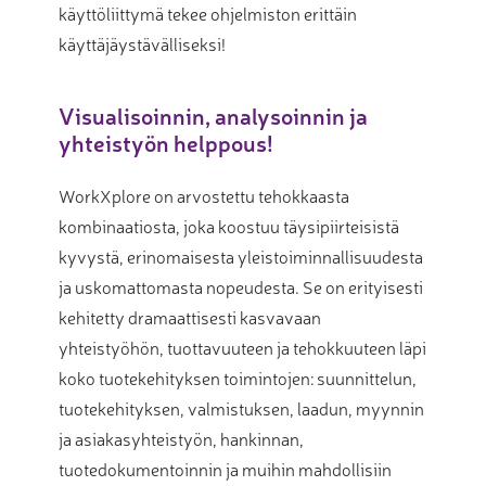
käyttöliittymä tekee ohjelmiston erittäin
käyttäjäystävälliseksi!
Visualisoinnin, analysoinnin ja
yhteistyön helppous!
WorkXplore on arvostettu tehokkaasta
kombinaatiosta, joka koostuu täysipiirteisistä
kyvystä, erinomaisesta yleistoiminnallisuudesta
ja uskomattomasta nopeudesta. Se on erityisesti
kehitetty dramaattisesti kasvavaan
yhteistyöhön, tuottavuuteen ja tehokkuuteen läpi
koko tuotekehityksen toimintojen: suunnittelun,
tuotekehityksen, valmistuksen, laadun, myynnin
ja asiakasyhteistyön, hankinnan,
tuotedokumentoinnin ja muihin mahdollisiin