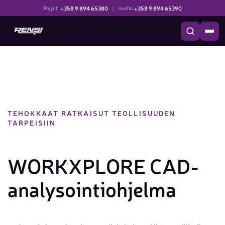
+358 9 894 65380
|
+358 9 894 65390
Myynti
Huolto
TEHOKKAAT RATKAISUT TEOLLISUUDEN
TARPEISIIN
WORKXPLORE CAD-
analysointiohjelma