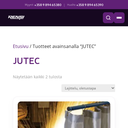
+358 9 894 65380
|
+358 9 894 65390
Myynti
Huolto
Etusivu
/ Tuotteet avainsanalla “JUTEC”
JUTEC
Näytetään kaikki 2 tulosta