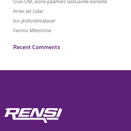
Uusi CNC-kone päämies lastuaville koneille
Artec Jet Lidar
Iso yhdistelmälaser
Fairino Milestone
Recent Comments