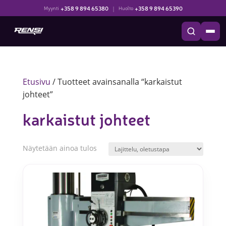
+358 9 894 65380
|
+358 9 894 65390
Myynti
Huolto
Etusivu
/ Tuotteet avainsanalla “karkaistut
johteet”
karkaistut johteet
Näytetään ainoa tulos