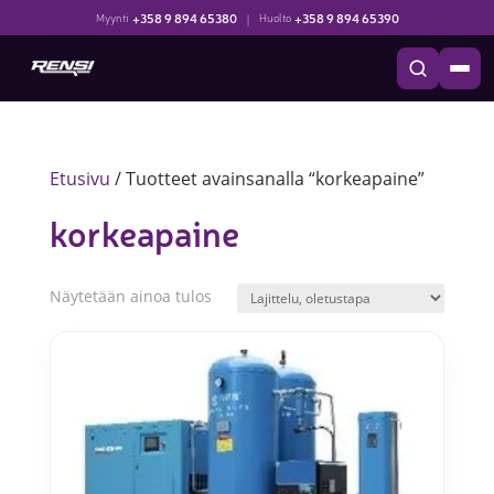
+358 9 894 65380
|
+358 9 894 65390
Myynti
Huolto
Etusivu
/ Tuotteet avainsanalla “korkeapaine”
korkeapaine
Näytetään ainoa tulos