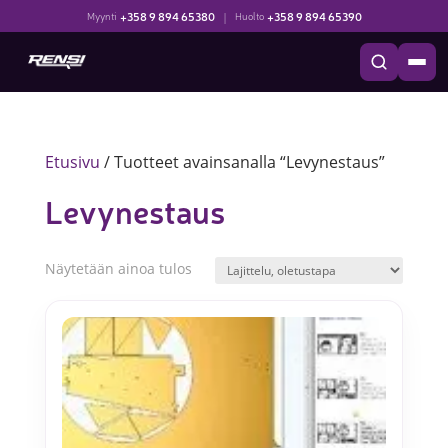
+358 9 894 65380
|
+358 9 894 65390
Myynti
Huolto
Etusivu
/ Tuotteet avainsanalla “Levynestaus”
Levynestaus
Näytetään ainoa tulos