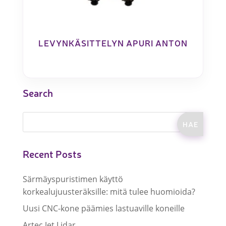
LEVYNKÄSITTELYN APURI ANTON
Search
Recent Posts
Särmäyspuristimen käyttö
korkealujuusteräksille: mitä tulee huomioida?
Uusi CNC-kone päämies lastuaville koneille
Artec Jet Lidar