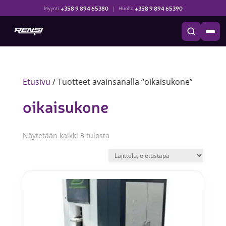
+358 9 894 65380
|
+358 9 894 65390
Myynti
Huolto
Etusivu
/ Tuotteet avainsanalla “oikaisukone”
oikaisukone
Näytetään kaikki 3 tulosta