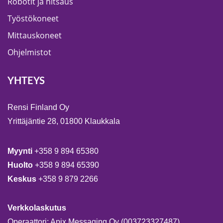
Robotit ja hitsaus
Työstökoneet
Mittauskoneet
Ohjelmistot
YHTEYS
Rensi Finland Oy
Yrittäjäntie 28, 01800 Klaukkala
Myynti
+358 9 894 65380
Huolto
+358 9 894 65390
Keskus
+358 9 879 2266
Verkkolaskutus
Operaattori: Apix Messaging Oy (003723327487)