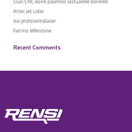
Uusi CNC-kone päämies lastuaville koneille
Artec Jet Lidar
Iso yhdistelmälaser
Fairino Milestone
Recent Comments