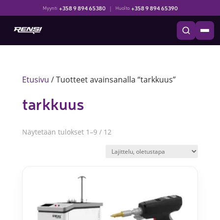
+358 9 894 65380
|
+358 9 894 65390
Myynti
Huolto
Etusivu
/ Tuotteet avainsanalla “tarkkuus”
tarkkuus
Näytetään tulokset 1–9 / 12