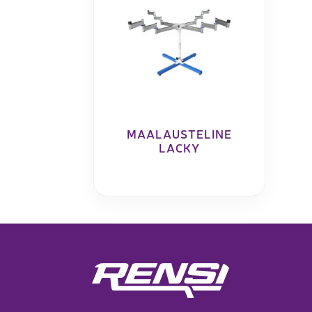
Laserpinnoituskoneet
Levynostim
Tarkkuuslaserit
tankovaras
Laserlasinleikkaus
Muut levyk
taivutus
MAALAUSTELINE
LACKY
Koordinaattimittauskoneet
FAIRINO ko
Nivelvarsimittakoneet
FAIRINO hi
3D-skannerit
Planar ohutlevymittalaitteet
Okulaarittomat mikroskoopit
Videomittalaitteet
3D-mittauksen oheistuotteet