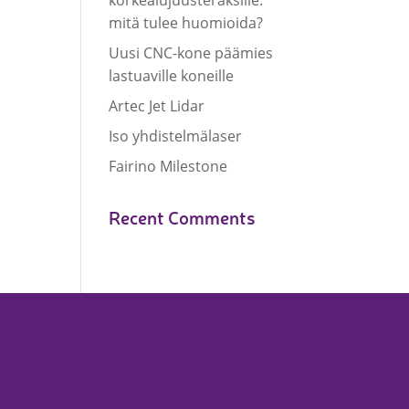
korkealujuusteräksille:
mitä tulee huomioida?
Metallisahat
Uusi CNC-kone päämies
Profiilikoneet ja -sahat
lastuaville koneille
Työkalut ja tarvikkeet
Artec Jet Lidar
Iso yhdistelmälaser
Fairino Milestone
Recent Comments