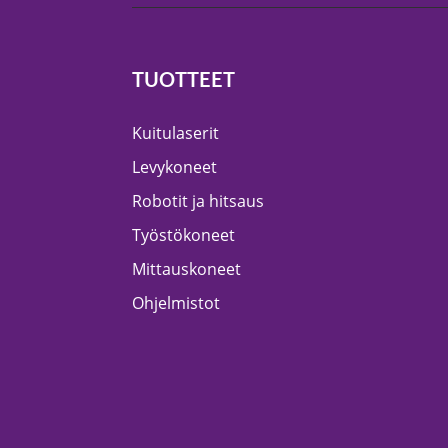
Muu laadunvalvonta
Mittauspalvelu
TUOTTEET
Kuitulaserit
Levykoneet
Robotit ja hitsaus
Työstökoneet
Mittauskoneet
Ohjelmistot