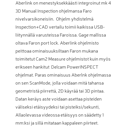
Aberlink on menestyksekkäästi integroinut mk 4
3D Manual Inspection ohjelmansa Faro
nivelvarsikoneisiin. Ohjelm yhdistelmä
Inspection+CAD vertailu toimii kaikissa USB-
liitynnällä varusteissa Faroissa. Gage mallissa
oltava Faron port lock. Aberlink ohjelmisto
peittoaa ominaisuuksiltaan Faron mukana
toimitetut Cam2 Measure ohjelmistot kuin myös
erikseen hankitut Delcam PowerINSPECT
ohjelmat. Paras ominaisuus Aberlnk ohjelmassa
on sen ScanMode, jolla voidaan mitä tahansa
geometristä piirrettä, 2D käyrää tai 3D pintaa.
Datan keräys aste voidaan asettaa pisteiden
väliseksi etäisyydeksi tai pisteiksi/sekunti,
Allaolevassa videossa etäisyys on säädetty 1
mm:ksi ja sillä mitataan kappaleen piirteet.