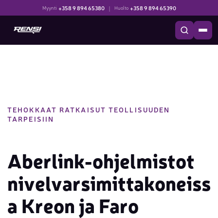
+358 9 894 65380
|
+358 9 894 65390
Myynti
Huolto
TEHOKKAAT RATKAISUT TEOLLISUUDEN
TARPEISIIN
Aberlink-ohjelmistot
nivelvarsimittakoneiss
a Kreon ja Faro