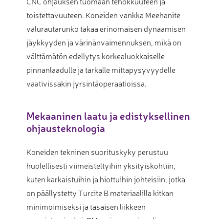
CNC ohjauksen tuomaan tehokkuuteen ja
toistettavuuteen. Koneiden vankka Meehanite
valurautarunko takaa erinomaisen dynaamisen
jäykkyyden ja värinänvaimennuksen, mikä on
välttämätön edellytys korkealuokkaiselle
pinnanlaadulle ja tarkalle mittapysyvyydelle
vaativissakin jyrsintäoperaatioissa.
Mekaaninen laatu ja edistyksellinen
ohjausteknologia
Koneiden tekninen suorituskyky perustuu
huolellisesti viimeisteltyihin yksityiskohtiin,
kuten karkaistuihin ja hiottuihin johteisiin, jotka
on päällystetty Turcite B materiaalilla kitkan
minimoimiseksi ja tasaisen liikkeen