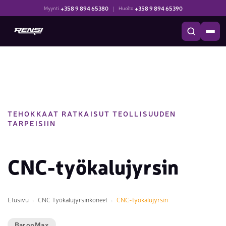
+358 9 894 65380
|
+358 9 894 65390
Myynti
Huolto
TEHOKKAAT RATKAISUT TEOLLISUUDEN
TARPEISIIN
CNC-työkalujyrsin
Etusivu
CNC Työkalujyrsinkoneet
CNC-työkalujyrsin
BaronMax