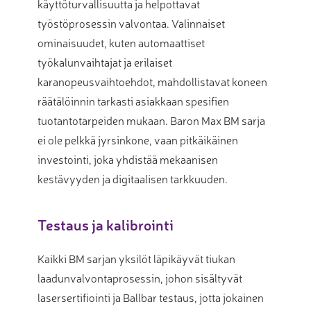
käyttöturvallisuutta ja helpottavat
työstöprosessin valvontaa. Valinnaiset
ominaisuudet, kuten automaattiset
työkalunvaihtajat ja erilaiset
karanopeusvaihtoehdot, mahdollistavat koneen
räätälöinnin tarkasti asiakkaan spesifien
tuotantotarpeiden mukaan. Baron Max BM sarja
ei ole pelkkä jyrsinkone, vaan pitkäikäinen
investointi, joka yhdistää mekaanisen
kestävyyden ja digitaalisen tarkkuuden.
Testaus ja kalibrointi
Kaikki BM sarjan yksilöt läpikäyvät tiukan
laadunvalvontaprosessin, johon sisältyvät
lasersertifiointi ja Ballbar testaus, jotta jokainen