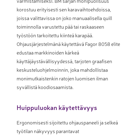
varmistamiseksi. BM sarjan monipuolisuus
korostuu erityisesti sen karavaihtoehdoissa,
joissa valittavissa on joko manuaalisella quill
toiminnolla varustettu pää tai raskaaseen
työstöön tarkoitettu kiinteä karapää.
Ohjausjärjestelmänä käytettävä Fagor 8058 elite
edustaa markkinoiden kärkeä
käyttäjäystävällisyydessä, tarjoten graafisen
keskusteluohjelmoinnin, joka mahdollistaa
monimutkaistenkin ratojen luomisen ilman
syvällistä koodiosaamista.
Huippuluokan käytettävyys
Ergonomisesti sijoitettu ohjauspaneeli ja selkeä
työtilan näkyvyys parantavat