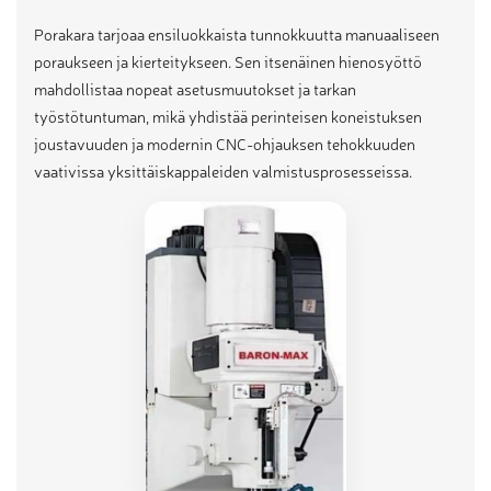
Porakara tarjoaa ensiluokkaista tunnokkuutta manuaaliseen
poraukseen ja kierteitykseen. Sen itsenäinen hienosyöttö
mahdollistaa nopeat asetusmuutokset ja tarkan
työstötuntuman, mikä yhdistää perinteisen koneistuksen
joustavuuden ja modernin CNC-ohjauksen tehokkuuden
vaativissa yksittäiskappaleiden valmistusprosesseissa.