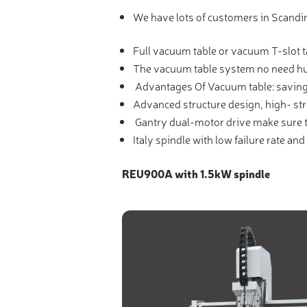
We have lots of customers in Scandin
Full vacuum table or vacuum T-slot t
The vacuum table system no need hum
Advantages Of Vacuum table: saving t
Advanced structure design, high- stre
Gantry dual-motor drive make sure
Italy spindle with low failure rate an
REU900A with 1.5kW spindle