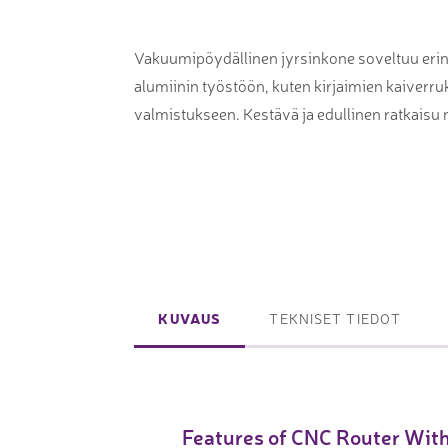
Laserpinnoituskoneet
Levynostim
Tarkkuuslaserit
tankovaras
Vakuumipöydällinen jyrsinkone soveltuu eri
alumiinin työstöön, kuten kirjaimien kaiverr
Laserlasinleikkaus
Muut levyk
valmistukseen. Kestävä ja edullinen ratkaisu m
taivutus
Koordinaattimittauskoneet
FAIRINO ko
Nivelvarsimittakoneet
FAIRINO hi
3D-skannerit
KUVAUS
TEKNISET TIEDOT
Planar ohutlevymittalaitteet
Okulaarittomat mikroskoopit
Videomittalaitteet
Features of CNC Router Wit
3D-mittauksen oheistuotteet