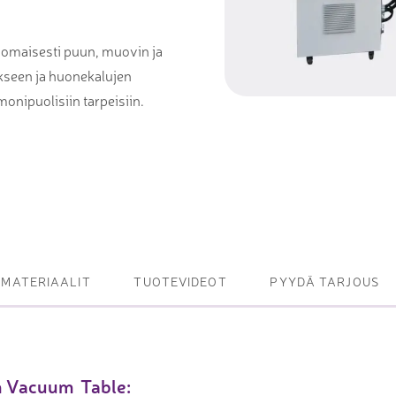
et ja levy- ja
tot
nomaisesti puun, muovin ja
ukseen ja huonekalujen
oneet – kulminta,
onipuolisiin tarpeisiin.
bottijärjestelmät
tsasutuotteet
MATERIAALIT
TUOTEVIDEOT
PYYDÄ TARJOUS
h Vacuum Table: