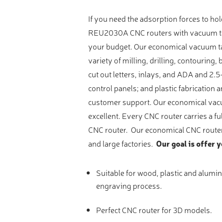
Muu laadunvalvonta
If you need the adsorption forces to
Mittauspalvelu
REU2030A CNC routers with vacuum tables
your budget. Our economical vacuum tab
variety of milling, drilling, contouring
cut out letters, inlays, and ADA and 2.
control panels; and plastic fabrication
customer support. Our economical vacuu
excellent. Every CNC router carries a f
CNC router. Our economical CNC routers
and large factories.
Our goal is offer y
Suitable for wood, plastic and alumin
engraving process.
Perfect CNC router for 3D models.