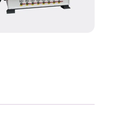
Metallisahat
Profiilikoneet ja -sahat
Työkalut ja tarvikkeet