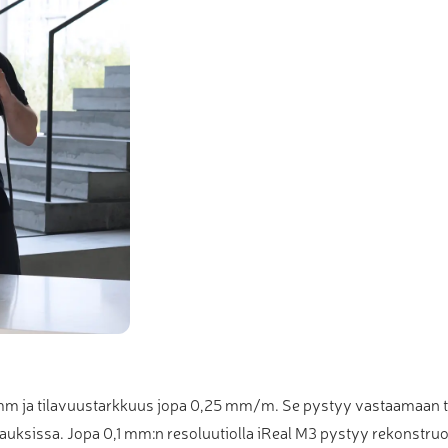
mm ja tilavuustarkkuus jopa 0,25 mm/m. Se pystyy vastaamaan tarp
htauksissa. Jopa 0,1 mm:n resoluutiolla iReal M3 pystyy rekonstr