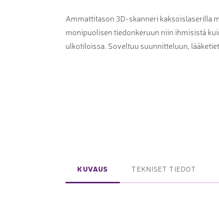
Laserpinnoituskoneet
Levynostim
Ammattitason 3D-skanneri kaksoislaserilla ma
Tarkkuuslaserit
tankovaras
monipuolisen tiedonkeruun niin ihmisistä kuin 
Laserlasinleikkaus
Muut levyk
ulkotiloissa. Soveltuu suunnitteluun, lääketi
taivutus
Koordinaattimittauskoneet
FAIRINO ko
Nivelvarsimittakoneet
FAIRINO hi
3D-skannerit
Planar ohutlevymittalaitteet
KUVAUS
TEKNISET TIEDOT
Okulaarittomat mikroskoopit
Videomittalaitteet
3D-mittauksen oheistuotteet