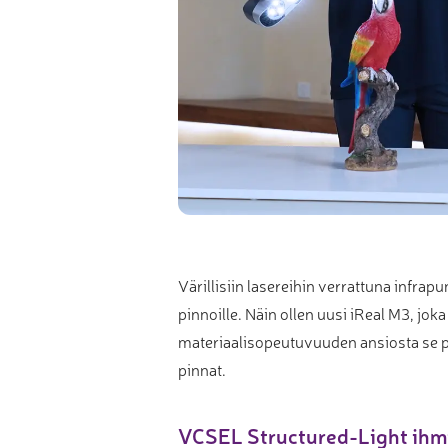
Värillisiin lasereihin verrattuna infra
pinnoille. Näin ollen uusi iReal M3, j
materiaalisopeutuvuuden ansiosta se py
pinnat.
VCSEL Structured-Light ihmi