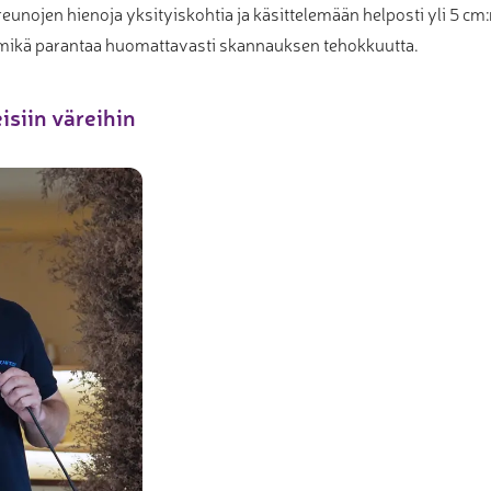
reunojen hienoja yksityiskohtia ja käsittelemään helposti yli 5 c
mikä parantaa huomattavasti skannauksen tehokkuutta.
isiin väreihin