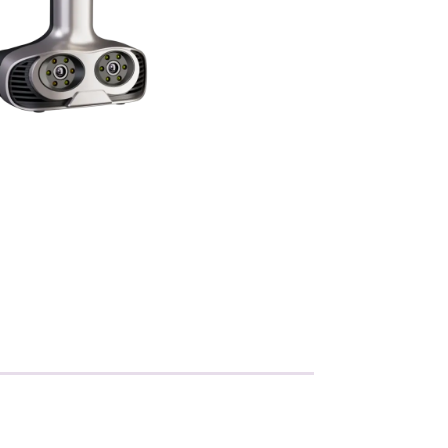
Metallisahat
Profiilikoneet ja -sahat
Työkalut ja tarvikkeet