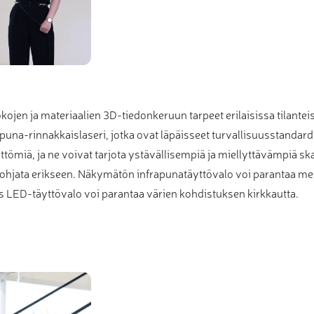
ojen ja materiaalien 3D-tiedonkeruun tarpeet erilaisissa tilante
una-rinnakkaislaseri, jotka ovat läpäisseet turvallisuusstandardit,
tömiä, ja ne voivat tarjota ystävällisempiä ja miellyttävämpiä 
aan ohjata erikseen. Näkymätön infrapunatäyttövalo voi parantaa m
 LED-täyttövalo voi parantaa värien kohdistuksen kirkkautta.