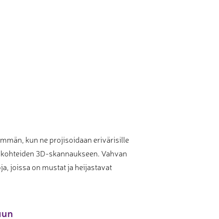
emmän, kun ne projisoidaan erivärisille
den kohteiden 3D-skannaukseen. Vahvan
, joissa on mustat ja heijastavat
uun