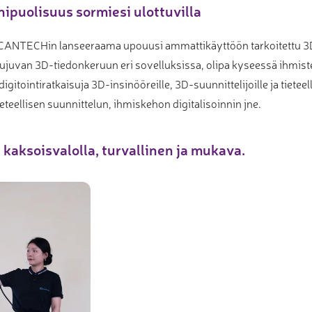
ipuolisuus sormiesi ulottuvilla
ANTECHin lanseeraama upouusi ammattikäyttöön tarkoitettu 3D-
sujuvan 3D-tiedonkeruun eri sovelluksissa, olipa kyseessä ihmiste
tointiratkaisuja 3D-insinööreille, 3D-suunnittelijoille ja tieteelli
eteellisen suunnittelun, ihmiskehon digitalisoinnin jne.
aksoisvalolla, turvallinen ja mukava.