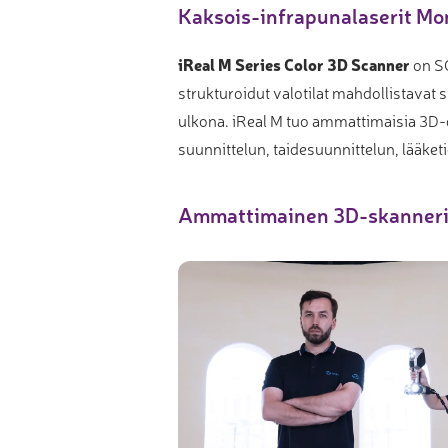
Kaksois-infrapunalaserit Mon
Muu laadunvalvonta
Mittauspalvelu
iReal M Series Color 3D Scanner
on SC
strukturoidut valotilat mahdollistavat 
ulkona. iReal M tuo ammattimaisia 3D-digi
suunnittelun, taidesuunnittelun, lääketi
Ammattimainen 3D-skanneri k