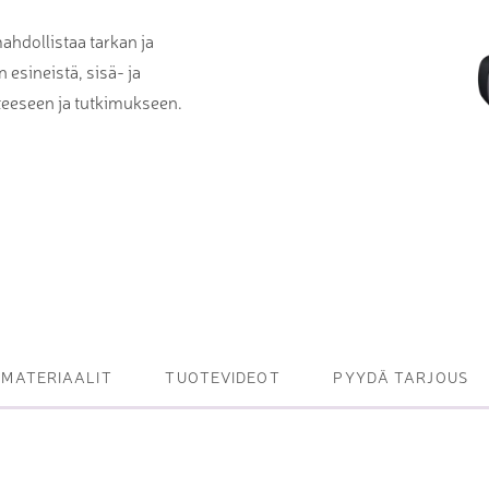
et ja levy- ja
hdollistaa tarkan ja
tot
esineistä, sisä- ja
oneet – kulminta,
eteeseen ja tutkimukseen.
bottijärjestelmät
tsasutuotteet
MATERIAALIT
TUOTEVIDEOT
PYYDÄ TARJOUS