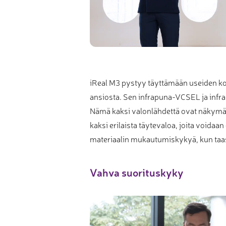
iReal M3 pystyy täyttämään useiden kok
ansiosta. Sen infrapuna-VCSEL ja infrap
Nämä kaksi valonlähdettä ovat näkymät
kaksi erilaista täytevaloa, joita void
materiaalin mukautumiskykyä, kun taas
Vahva suorituskyky