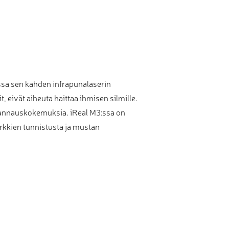
issa sen kahden infrapunalaserin
 eivät aiheuta haittaa ihmisen silmille.
skannauskokemuksia. iReal M3:ssa on
erkkien tunnistusta ja mustan