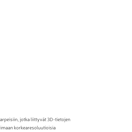
eisiin, jotka liittyvät 3D-tietojen
uoimaan korkearesoluutioisia