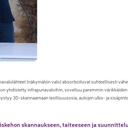
punavalolähteet (näkymätön valo) absorboituvat suhteellisesti väh
oka on yhdistetty infrapunavaloihin, soveltuu paremmin värikkäi
styy 3D-skannaamaan teollisuusosia, autojen ulko- ja sisäpintoja
skehon skannaukseen, taiteeseen ja suunnittel