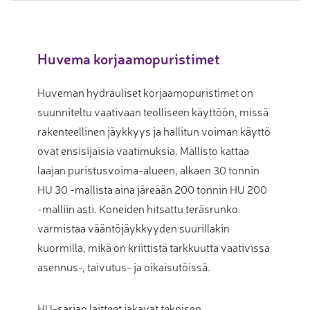
Huvema korjaamopuristimet
Huveman hydrauliset korjaamopuristimet on
suunniteltu vaativaan teolliseen käyttöön, missä
rakenteellinen jäykkyys ja hallitun voiman käyttö
ovat ensisijaisia vaatimuksia. Mallisto kattaa
laajan puristusvoima-alueen, alkaen 30 tonnin
HU 30 -mallista aina järeään 200 tonnin HU 200
-malliin asti. Koneiden hitsattu teräsrunko
varmistaa vääntöjäykkyyden suurillakin
kuormilla, mikä on kriittistä tarkkuutta vaativissa
asennus-, taivutus- ja oikaisutöissä.
HU-sarjan laitteet jakavat teknisen