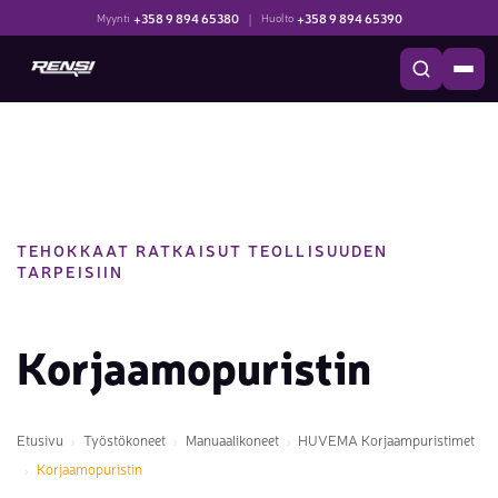
+358 9 894 65380
|
+358 9 894 65390
Myynti
Huolto
TEHOKKAAT RATKAISUT TEOLLISUUDEN
TARPEISIIN
Korjaamopuristin
Etusivu
Työstökoneet
Manuaalikoneet
HUVEMA Korjaampuristimet
Korjaamopuristin