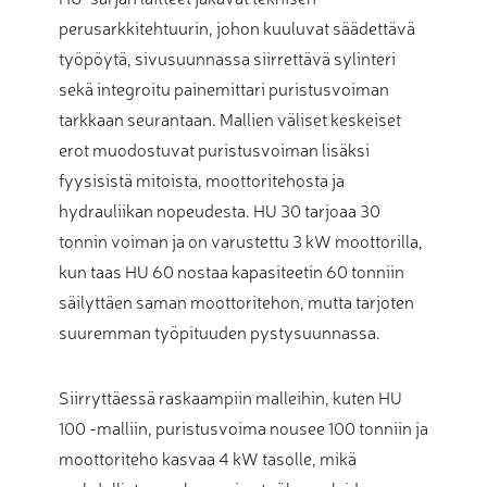
perusarkkitehtuurin, johon kuuluvat säädettävä
työpöytä, sivusuunnassa siirrettävä sylinteri
sekä integroitu painemittari puristusvoiman
tarkkaan seurantaan. Mallien väliset keskeiset
erot muodostuvat puristusvoiman lisäksi
fyysisistä mitoista, moottoritehosta ja
hydrauliikan nopeudesta. HU 30 tarjoaa 30
tonnin voiman ja on varustettu 3 kW moottorilla,
kun taas HU 60 nostaa kapasiteetin 60 tonniin
säilyttäen saman moottoritehon, mutta tarjoten
suuremman työpituuden pystysuunnassa.
Siirryttäessä raskaampiin malleihin, kuten HU
100 -malliin, puristusvoima nousee 100 tonniin ja
moottoriteho kasvaa 4 kW tasolle, mikä