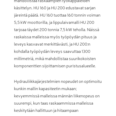
mahdollistaa raskaampien työkappaleiden
käsittelyn. HU 160 ja HU 200 edustavat sarjan
järeintä päätä. HU 160 tuottaa 160 tonnin voiman
5,5 kW moottorilla, ja lippulaivamalli HU 200
tarjoaa täydet 200 tonnia 7,5 kW teholla. Näissä
raskaissa malleissa myös työpöydän pituus ja
leveys kasvavat merkittävästi, ja HU 200:n
kohdalla työpöydän leveys saavuttaa 1300
millimetriä, mikä mahdollistaa suurikokoisten
komponenttien sijoittamisen puristusalueelle.
Hydrauliikkajärjestelmien nopeudet on optimoitu
kunkin mallin kapasiteetin mukaan;
kevyemmissä malleissa männän liikenopeus on
suurempi, kun taas raskaammissa malleissa
keskitytään hallittuun ja hitaampaan