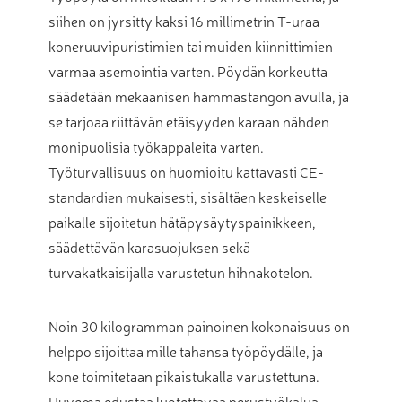
siihen on jyrsitty kaksi 16 millimetrin T-uraa
koneruuvipuristimien tai muiden kiinnittimien
varmaa asemointia varten. Pöydän korkeutta
säädetään mekaanisen hammastangon avulla, ja
se tarjoaa riittävän etäisyyden karaan nähden
monipuolisia työkappaleita varten.
Työturvallisuus on huomioitu kattavasti CE-
standardien mukaisesti, sisältäen keskeiselle
paikalle sijoitetun hätäpysäytyspainikkeen,
säädettävän karasuojuksen sekä
turvakatkaisijalla varustetun hihnakotelon.
Noin 30 kilogramman painoinen kokonaisuus on
helppo sijoittaa mille tahansa työpöydälle, ja
kone toimitetaan pikaistukalla varustettuna.
Huvema edustaa luotettavaa perustyökalua,