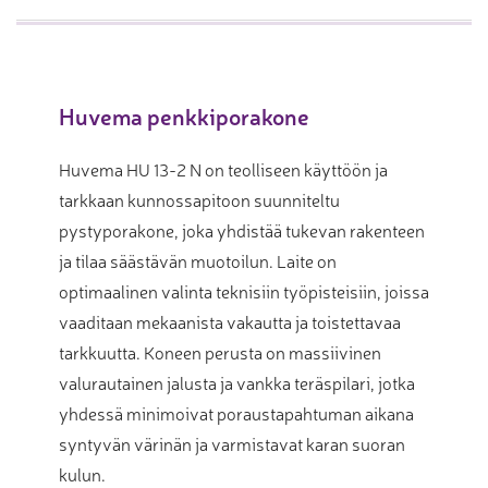
Huvema penkkiporakone
Huvema HU 13-2 N on teolliseen käyttöön ja
tarkkaan kunnossapitoon suunniteltu
pystyporakone, joka yhdistää tukevan rakenteen
ja tilaa säästävän muotoilun. Laite on
optimaalinen valinta teknisiin työpisteisiin, joissa
vaaditaan mekaanista vakautta ja toistettavaa
tarkkuutta. Koneen perusta on massiivinen
valurautainen jalusta ja vankka teräspilari, jotka
yhdessä minimoivat poraustapahtuman aikana
syntyvän värinän ja varmistavat karan suoran
kulun.