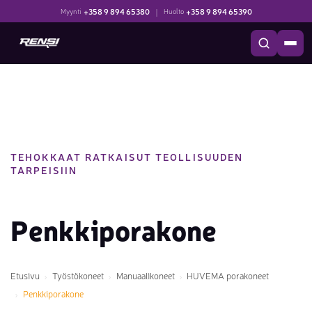
+358 9 894 65380
|
+358 9 894 65390
Myynti
Huolto
TEHOKKAAT RATKAISUT TEOLLISUUDEN
TARPEISIIN
Penkkiporakone
Etusivu
Työstökoneet
Manuaalikoneet
HUVEMA porakoneet
Penkkiporakone