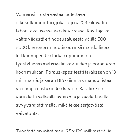
Voimansiirrosta vastaa luotettava
oikosulkumoottori, joka tarjoaa 0,4 kilowatin
tehon tavallisessa verkkovirrassa. Käyttäjä voi
valita viidestä eri nopeusalueesta välillä 500–
2500 kierrosta minuutissa, mikä mahdollistaa
leikkuunopeuden tarkan optimoinnin
työstettävän materiaalin kovuuden ja poranterän
koon mukaan. Porauskapasiteetti teräkseen on 13
millimetriä, ja karan B16-kiinnitys mahdollistaa
yleisimpien istukoiden käytön. Karaliike on
varustettu selkeällä asteikolla ja säädettävällä
syvyysrajoittimella, mikä tekee sarjatyöstä
vaivatonta.
Työpöytä on mitoiltaan 195 x 196 millimetriä, ja