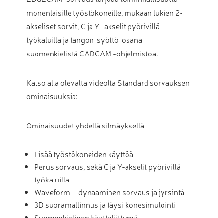
monenlaisille työstökoneille, mukaan lukien 2-
akseliset sorvit, C ja Y -akselit pyörivillä
työkaluilla ja tangon syöttö osana
suomenkielistä CADCAM -ohjelmistoa.
Katso alla olevalta videolta Standard sorvauksen
ominaisuuksia:
Ominaisuudet yhdellä silmäyksellä:
Lisää työstökoneiden käyttöä
Perus sorvaus, sekä C ja Y-akselit pyörivillä
työkaluilla
Waveform – dynaaminen sorvaus ja jyrsintä
3D suoramallinnus ja täysi konesimulointi
Suomenkielinen käyttöliittymä