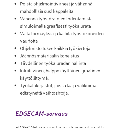
Poista ohjelmointivirheet ja vähennä
mahdollisia susi kappaleita
Vähennä työstöratojen todentamista
simuloimalla graafisesti työkalurata
Vältä törmäyksiä ja kalliita työstökoneiden
vaurioita
Ohjelmisto tukee kaikkia työkiertoja
Jäännösmateriaalin koneistus
Täydellinen työkaluradan hallinta
Intuitiivinen, helppokäyttöinen graafinen
käyttöliittymä.
Työkalukirjastot, joissa laaja valikoima
edistyneitä vaihtoehtoja,
EDGECAM-sorvaus
EDGECAM-sorvaus tarjoaa toiminnallisuutta