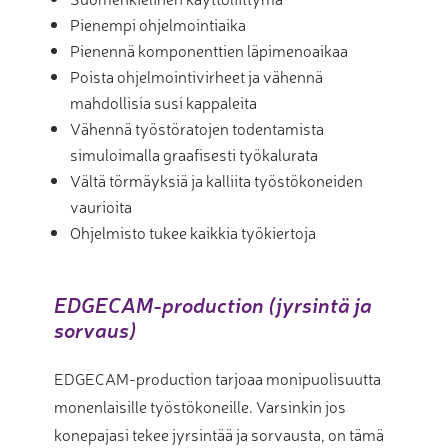
Pienempi ohjelmointiaika
Pienennä komponenttien läpimenoaikaa
Poista ohjelmointivirheet ja vähennä
mahdollisia susi kappaleita
Vähennä työstöratojen todentamista
simuloimalla graafisesti työkalurata
Vältä törmäyksiä ja kalliita työstökoneiden
vaurioita
Ohjelmisto tukee kaikkia työkiertoja
EDGECAM-production (jyrsintä ja
sorvaus)
EDGECAM-production tarjoaa monipuolisuutta
monenlaisille työstökoneille. Varsinkin jos
konepajasi tekee jyrsintää ja sorvausta, on tämä