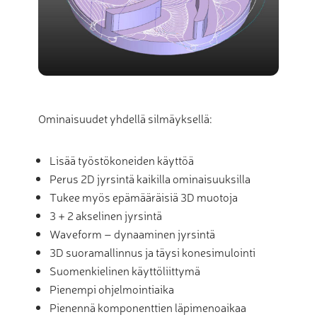
Ominaisuudet yhdellä silmäyksellä:
Lisää työstökoneiden käyttöä
Perus 2D jyrsintä kaikilla ominaisuuksilla
Tukee myös epämääräisiä 3D muotoja
3 + 2 akselinen jyrsintä
Waveform – dynaaminen jyrsintä
3D suoramallinnus ja täysi konesimulointi
Suomenkielinen käyttöliittymä
Pienempi ohjelmointiaika
Pienennä komponenttien läpimenoaikaa