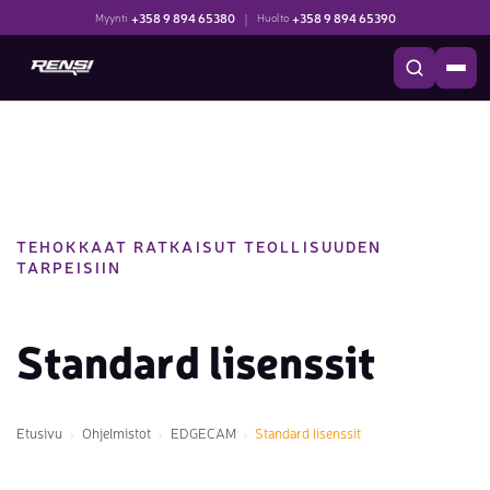
+358 9 894 65380
|
+358 9 894 65390
Myynti
Huolto
TEHOKKAAT RATKAISUT TEOLLISUUDEN
TARPEISIIN
Standard lisenssit
Etusivu
Ohjelmistot
EDGECAM
Standard lisenssit