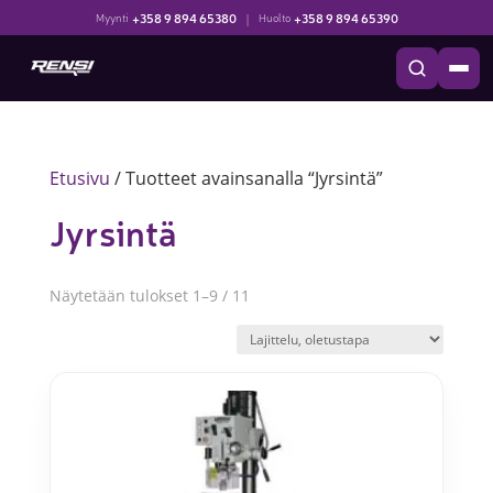
+358 9 894 65380
|
+358 9 894 65390
Myynti
Huolto
Etusivu
/ Tuotteet avainsanalla “Jyrsintä”
Jyrsintä
Näytetään tulokset 1–9 / 11