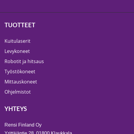
TUOTTEET
Kuitulaserit
Levykoneet
Robotit ja hitsaus
Työstökoneet
Mittauskoneet
Ohjelmistot
YHTEYS
Rensi Finland Oy
Yrittäjäntie 28, 01800 Klaukkala