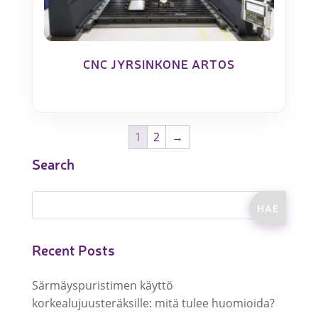
CNC JYRSINKONE ARTOS
1
2
→
Search
Recent Posts
Särmäyspuristimen käyttö
korkealujuusteräksille: mitä tulee huomioida?