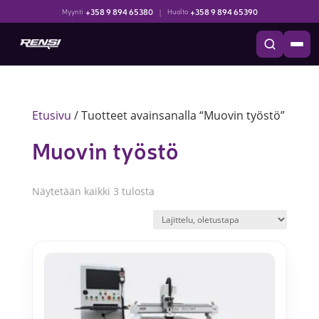
+358 9 894 65380
|
+358 9 894 65390
Myynti
Huolto
Etusivu
/ Tuotteet avainsanalla “Muovin työstö”
Muovin työstö
Näytetään kaikki 3 tulosta