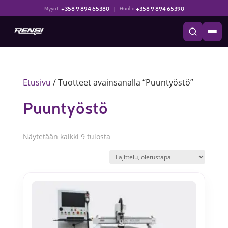
+358 9 894 65380
|
+358 9 894 65390
Myynti
Huolto
Etusivu
/ Tuotteet avainsanalla “Puuntyöstö”
Puuntyöstö
Näytetään kaikki 9 tulosta