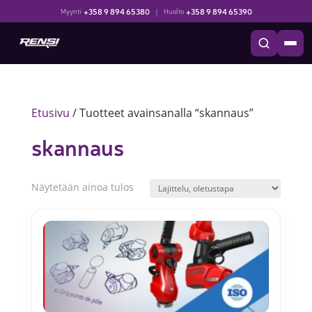
+358 9 894 65380
|
+358 9 894 65390
Myynti
Huolto
Etusivu
/ Tuotteet avainsanalla “skannaus”
skannaus
Näytetään ainoa tulos